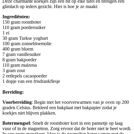
Deze charmante koekjes zijn een hit op elke tafel en brengen een
glimlach op ieders gezicht. Hier is hoe je ze maakt:
Ingrediënten:
150 gram roomboter
110 gram poedersuiker
1 ei
30 gram Turkse yoghurt
100 gram zonnebloemolie
400 gram bloem
7 gram vanillesuiker
8 gram bakpoeder
110 gram maïzena
3 gram zout
2 eetlepels cacaopoeder
1 dopje van een frisdrankflesje
Bereiding:
Voorbereiding
: Begin met het voorverwarmen van je oven op 200
graden Celsius. Bekleed een bakplaat met bakpapier zodat je
koekjes niet blijven plakken.
Botermengsel
: Smelt de roomboter kort in een pannetje op laag
vuur of in de magnetron. Zorg ervoor dat de boter niet te heet wordt.
In een grote mengkom, klop je de gesmolten boter samen met de