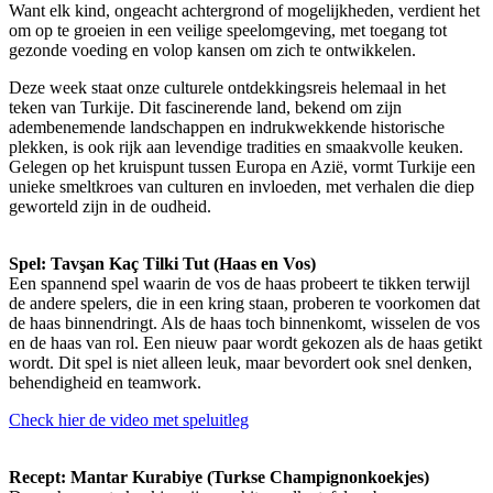
Want elk kind, ongeacht achtergrond of mogelijkheden, verdient het
om op te groeien in een veilige speelomgeving, met toegang tot
gezonde voeding en volop kansen om zich te ontwikkelen.
Deze week staat onze culturele ontdekkingsreis helemaal in het
teken van Turkije. Dit fascinerende land, bekend om zijn
adembenemende landschappen en indrukwekkende historische
plekken, is ook rijk aan levendige tradities en smaakvolle keuken.
Gelegen op het kruispunt tussen Europa en Azië, vormt Turkije een
unieke smeltkroes van culturen en invloeden, met verhalen die diep
geworteld zijn in de oudheid.
Spel: Tavşan Kaç Tilki Tut (Haas en Vos)
Een spannend spel waarin de vos de haas probeert te tikken terwijl
de andere spelers, die in een kring staan, proberen te voorkomen dat
de haas binnendringt. Als de haas toch binnenkomt, wisselen de vos
en de haas van rol. Een nieuw paar wordt gekozen als de haas getikt
wordt. Dit spel is niet alleen leuk, maar bevordert ook snel denken,
behendigheid en teamwork.
Check hier de video met speluitleg
Recept: Mantar Kurabiye (Turkse Champignonkoekjes)