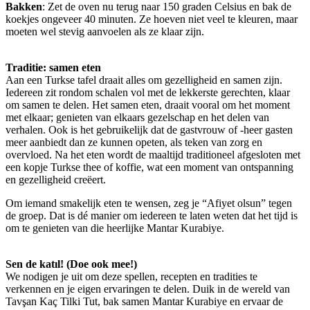
Bakken
: Zet de oven nu terug naar 150 graden Celsius en bak de
koekjes ongeveer 40 minuten. Ze hoeven niet veel te kleuren, maar
moeten wel stevig aanvoelen als ze klaar zijn.
Traditie: samen eten
Aan een Turkse tafel draait alles om gezelligheid en samen zijn.
Iedereen zit rondom schalen vol met de lekkerste gerechten, klaar
om samen te delen. Het samen eten, draait vooral om het moment
met elkaar; genieten van elkaars gezelschap en het delen van
verhalen. Ook is het gebruikelijk dat de gastvrouw of -heer gasten
meer aanbiedt dan ze kunnen opeten, als teken van zorg en
overvloed. Na het eten wordt de maaltijd traditioneel afgesloten met
een kopje Turkse thee of koffie, wat een moment van ontspanning
en gezelligheid creëert.
Om iemand smakelijk eten te wensen, zeg je “Afiyet olsun” tegen
de groep. Dat is dé manier om iedereen te laten weten dat het tijd is
om te genieten van die heerlijke Mantar Kurabiye.
Sen de katıl! (Doe ook mee!)
We nodigen je uit om deze spellen, recepten en tradities te
verkennen en je eigen ervaringen te delen. Duik in de wereld van
Tavşan Kaç Tilki Tut, bak samen Mantar Kurabiye en ervaar de