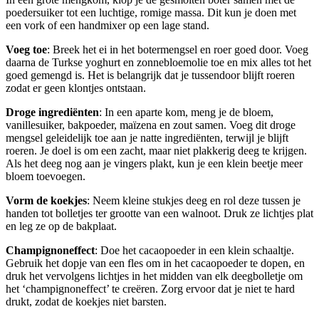
poedersuiker tot een luchtige, romige massa. Dit kun je doen met
een vork of een handmixer op een lage stand.
Voeg toe
: Breek het ei in het botermengsel en roer goed door. Voeg
daarna de Turkse yoghurt en zonnebloemolie toe en mix alles tot het
goed gemengd is. Het is belangrijk dat je tussendoor blijft roeren
zodat er geen klontjes ontstaan.
Droge ingrediënten
: In een aparte kom, meng je de bloem,
vanillesuiker, bakpoeder, maïzena en zout samen. Voeg dit droge
mengsel geleidelijk toe aan je natte ingrediënten, terwijl je blijft
roeren. Je doel is om een zacht, maar niet plakkerig deeg te krijgen.
Als het deeg nog aan je vingers plakt, kun je een klein beetje meer
bloem toevoegen.
Vorm de koekjes
: Neem kleine stukjes deeg en rol deze tussen je
handen tot bolletjes ter grootte van een walnoot. Druk ze lichtjes plat
en leg ze op de bakplaat.
Champignoneffect
: Doe het cacaopoeder in een klein schaaltje.
Gebruik het dopje van een fles om in het cacaopoeder te dopen, en
druk het vervolgens lichtjes in het midden van elk deegbolletje om
het ‘champignoneffect’ te creëren. Zorg ervoor dat je niet te hard
drukt, zodat de koekjes niet barsten.