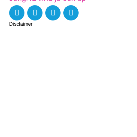
Disclaimer
Privacy
Contact
Cookie-instellingen
Vormgeving bureauteam JongNL Limburg
Ontwikkeld door
Wabbes
Partners