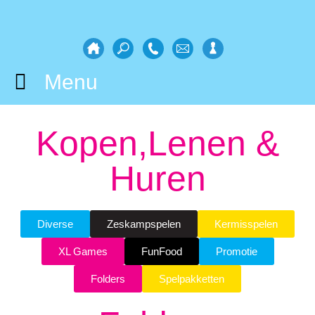
Menu
Kopen,Lenen &
Huren
Diverse
Zeskampspelen
Kermisspelen
XL Games
FunFood
Promotie
Folders
Spelpakketten